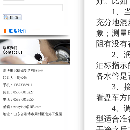
好。比如
1、当物
充分地混
象；测量
阻有没有
2、润滑
油标指示
淄博银启机械制造有限公司
各水管是
联系人：周经理
3、接着
手机：13573366911
传真：0533-6016227
看盘车方
电话：0533-6019555
4、调整
邮箱：ziboyinqi@163.com
地址：山东省淄博市周村区南郊工业园
型适合准
干净之后