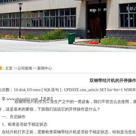
 :
主页
>>
公司新闻
>>
新闻中心
双钢带结片机的开停操
击次数：
10:disk I/O error [ SQL语句 ] : UPDATE cms_article SET hit=hit+1 WHERE 
 享:
www.zbzaoliji.com
【
关闭
】
双钢带结片机作为工业生产之中的一类设备，我们不管怎么去使用，基
作，这是基本的要领，下面我们说说它的开停操作是什么？
、开启操作
、检查是否处于稳定状态
结片机打开之前，需要检查双钢带结片机是否处于稳定状态，特别是当您在