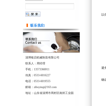
2
在
以
3
确
二
1
在
2
淄博银启机械制造有限公司
在
联系人：周经理
避
手机：13573366911
双
传真：0533-6016227
确
电话：0533-6019555
邮箱：ziboyinqi@163.com
地址：山东省淄博市周村区南郊工业园